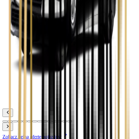
Zobacz
Toyota Camry
Zobacz
Toyota Corolla
Zobacz
Toyota Prius
Zobacz
Toyota Yaris
Zobacz
Zobacz pełną ofertę pojazdów