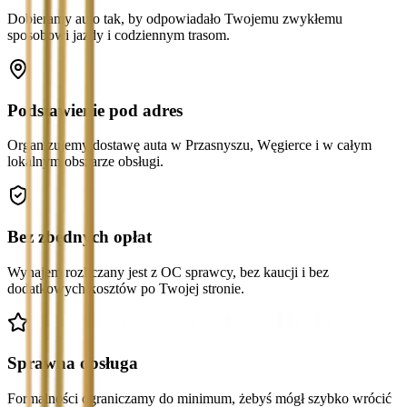
Dobieramy auto tak, by odpowiadało Twojemu zwykłemu
sposobowi jazdy i codziennym trasom.
Podstawienie pod adres
Organizujemy dostawę auta w Przasnyszu, Węgierce i w całym
lokalnym obszarze obsługi.
Bez zbędnych opłat
Wynajem rozliczany jest z OC sprawcy, bez kaucji i bez
dodatkowych kosztów po Twojej stronie.
Sprawna obsługa
Formalności ograniczamy do minimum, żebyś mógł szybko wrócić