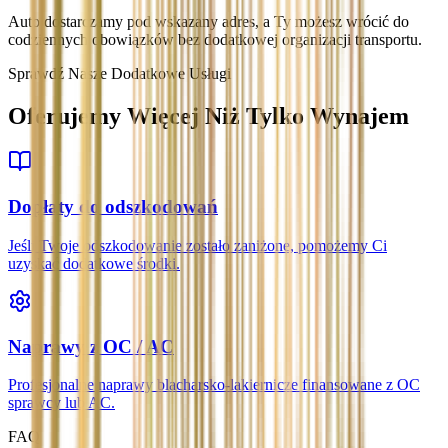
Auto dostarczamy pod wskazany adres, a Ty możesz wrócić do
codziennych obowiązków bez dodatkowej organizacji transportu.
Sprawdź Nasze Dodatkowe Usługi
Oferujemy Więcej Niż Tylko Wynajem
Dopłaty do odszkodowań
Jeśli Twoje odszkodowanie zostało zaniżone, pomożemy Ci
uzyskać dodatkowe środki.
Naprawy z OC / AC
Profesjonalne naprawy blacharsko-lakiernicze finansowane z OC
sprawcy lub AC.
FAQ