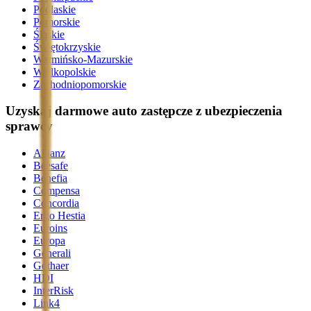
Podlaskie
Pomorskie
Śląskie
Świętokrzyskie
Warmińsko-Mazurskie
Wielkopolskie
Zachodniopomorskie
Uzyskaj darmowe auto zastępcze z ubezpieczenia
sprawcy
Allianz
Beesafe
Benefia
Compensa
Concordia
Ergo Hestia
Euroins
Europa
Generali
Gothaer
HDI
InterRisk
Link4