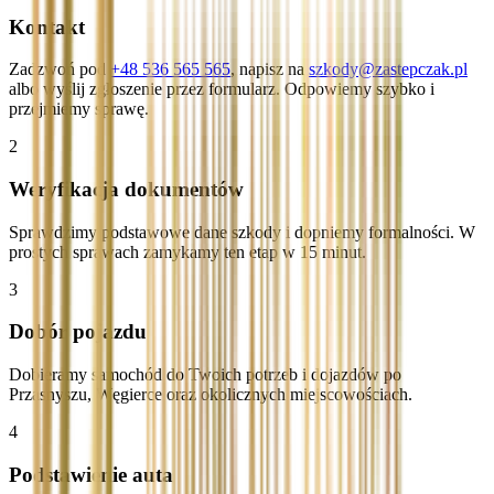
Kontakt
Zadzwoń pod
+48 536 565 565
, napisz na
szkody@zastepczak.pl
albo wyślij zgłoszenie przez formularz. Odpowiemy szybko i
przejmiemy sprawę.
2
Weryfikacja dokumentów
Sprawdzimy podstawowe dane szkody i dopniemy formalności. W
prostych sprawach zamykamy ten etap w 15 minut.
3
Dobór pojazdu
Dobieramy samochód do Twoich potrzeb i dojazdów po
Przasnyszu, Węgierce oraz okolicznych miejscowościach.
4
Podstawienie auta