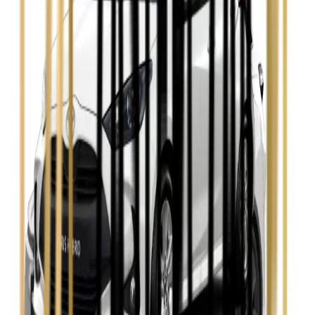
Zobacz
Opel Insignia
Zobacz
Seat Leon
Zobacz
Skoda Fabia
Zobacz
Skoda Kamiq
Zobacz
Skoda Octavia
Zobacz
Toyota Avensis