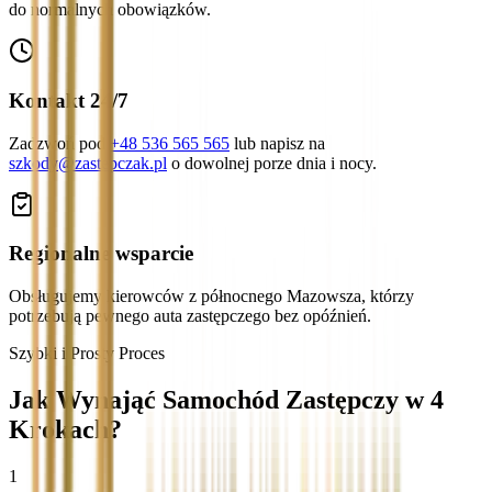
do normalnych obowiązków.
Kontakt 24/7
Zadzwoń pod
+48 536 565 565
lub napisz na
szkody@zastepczak.pl
o dowolnej porze dnia i nocy.
Regionalne wsparcie
Obsługujemy kierowców z północnego Mazowsza, którzy
potrzebują pewnego auta zastępczego bez opóźnień.
Szybki i Prosty Proces
Jak Wynająć Samochód Zastępczy w 4
Krokach?
1