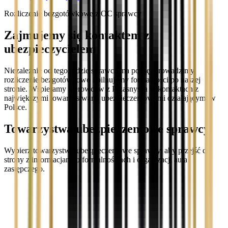
Rozliczenie bezgotówkowe z OC sprawcy
Zajmujemy się kontaktem z
ubezpieczycielem
Niezależnie od tego, gdzie sprawca ma polisę, prowadzimy
rozliczenie bezgotówkowo i pilnujemy formalności po naszej
stronie. Wspieramy kierowców z Przasnysza w kontaktach z
największymi towarzystwami ubezpieczeniowymi działającymi w
Polsce.
Towarzystwa ubezpieczeniowe sprawcy
Wybierz towarzystwo ubezpieczeniowe sprawcy, aby przejść do
strony z informacjami o formalnościach i organizacji auta
zastępczego.