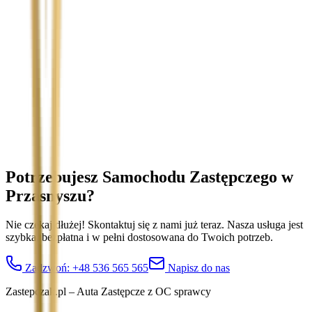
Temat
Treść wiadomości (opcjonalnie)
Wyrażam zgodę na przetwarzanie moich danych osobowych w
celu obsługi zapytania. Zobacz
Politykę Prywatności
.
Potrzebujesz Samochodu Zastępczego
w
Przasnyszu
?
Nie czekaj dłużej! Skontaktuj się z nami już teraz. Nasza usługa jest
szybka, bezpłatna i w pełni dostosowana do Twoich potrzeb.
Zadzwoń:
+48 536 565 565
Napisz do nas
Zastepczak.pl – Auta Zastępcze z OC sprawcy