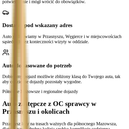
potwierdzenie i mógł wrócić do obowiązków.
Dostawa pod wskazany adres
Auto podstawiamy w Przasnyszu, Węgierce i w miejscowościach
sąsiednich bez konieczności wizyty w oddziale.
Auto dopasowane do potrzeb
Dobieramy pojazd możliwie zbliżony klasą do Twojego auta, tak
aby codzienne dojazdy pozostały wygodne.
Północne Mazowsze i regionalne dojazdy
Auto zastępcze z OC sprawcy w
Przasnyszu i okolicach
Przasnysz leży na trasach ważnych dla północnego Mazowsza,
dlatego nawet drobna kolizja szybko komplikuje codzienną