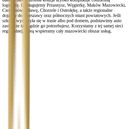
logistykę. Obsługujemy Przasnysz, Węgierkę, Maków Mazowiecki,
Ciechanów, Mławę, Chorzele i Ostrołękę, a także regionalne
dojazdy do Warszawy oraz północnych miast powiatowych. Jeśli
szkoda wydarzyła się w trasie albo pod domem, podstawimy auto
zastępcze tam, gdzie go potrzebujesz. Korzystamy z tej samej sieci
regionalnej, którą wspieramy cały mazowiecki obszar usług.