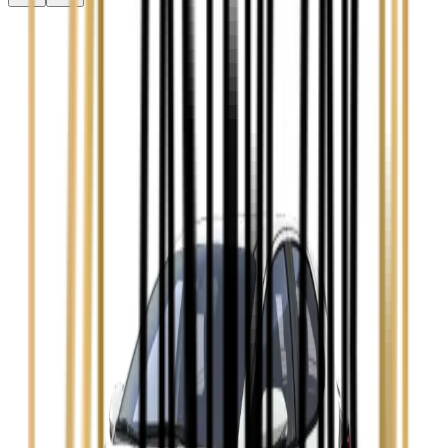
Audi A3
Zobacz
Audi A4
Zobacz
Ford Focus
Zobacz
Ford Mondeo
Zobacz
Hyundai i30
Zobacz
Opel Astra