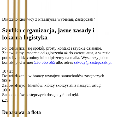
Dlaczego kierowcy z Przasnysza wybierają Zastępczak?
Szybka organizacja, jasne zasady i
lokalna logistyka
Po kolizji liczy się spokój, prosty kontakt i szybkie działanie.
Zapewniamy wsparcie od zgłoszenia aż do zwrotu auta, a w razie
potrzeby oddzwonimy lub odpiszemy na maila. Wystarczy jeden
kontakt pod numer
536 565 565
albo adres
szkody@zastepczak.pl
.
10+
lat
Doświadczenia w branży wynajmu samochodów zastępczych.
500+
Zadowolonych klientów, którzy skorzystali z naszych usług.
100+
Samochodów zastępczych dostępnych od ręki.
Dopasowana flota