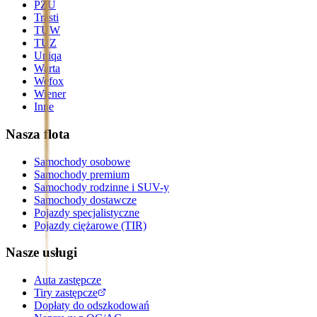
PZU
Trasti
TUW
TUZ
Uniqa
Warta
Wefox
Wiener
Inne
Nasza flota
Samochody osobowe
Samochody premium
Samochody rodzinne i SUV-y
Samochody dostawcze
Pojazdy specjalistyczne
Pojazdy ciężarowe (TIR)
Nasze usługi
Auta zastępcze
Tiry zastępcze
Dopłaty do odszkodowań