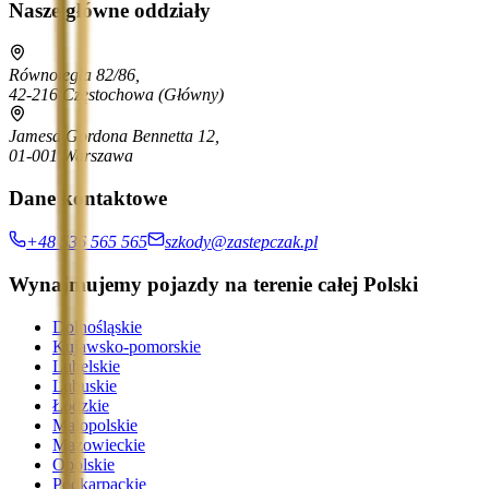
Nasze główne oddziały
Równoległa 82/86,
42-216 Częstochowa
(Główny)
Jamesa Gordona Bennetta 12,
01-001 Warszawa
Dane kontaktowe
+48 536 565 565
szkody@zastepczak.pl
Wynajmujemy pojazdy na terenie całej Polski
Dolnośląskie
Kujawsko-pomorskie
Lubelskie
Lubuskie
Łódzkie
Małopolskie
Mazowieckie
Opolskie
Podkarpackie