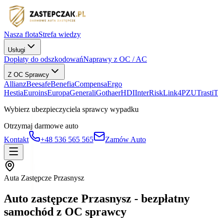
Nasza flota
Strefa wiedzy
Usługi
Dopłaty do odszkodowań
Naprawy z OC / AC
Z OC Sprawcy
Allianz
Beesafe
Benefia
Compensa
Ergo
Hestia
Euroins
Europa
Generali
Gothaer
HDI
InterRisk
Link4
PZU
Trasti
Wybierz ubezpieczyciela sprawcy wypadku
Otrzymaj darmowe auto
Kontakt
+48 536 565 565
Zamów Auto
Auta Zastępcze Przasnysz
Auto zastępcze Przasnysz - bezpłatny
samochód z OC sprawcy