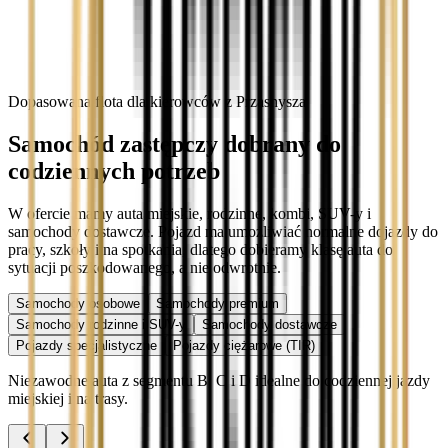
Dopasowana flota dla kierowców z Przasnysza
Samochód zastępczy dobrany do
codziennych potrzeb
W ofercie mamy auta miejskie, rodzinne, kombi, SUV-y i
samochody dostawcze. Pojazd ma umożliwiać normalne dojazdy do
pracy, szkoły i na spotkania, dlatego dobieramy klasę auta do
sytuacji poszkodowanego, a nie odwrotnie.
Samochody osobowe
Samochody premium
Samochody rodzinne i SUV-y
Samochody dostawcze
Pojazdy specjalistyczne
Pojazdy ciężarowe (TIR)
Niezawodne auta z segmentu B, C i D idealne do codziennej jazdy
miejskiej i na trasy.