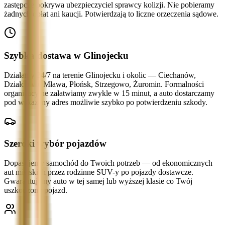
zastępcze pokrywa ubezpieczyciel sprawcy kolizji. Nie pobieramy
żadnych opłat ani kaucji. Potwierdzają to liczne orzeczenia sądowe.
Szybka dostawa w Glinojecku
Działamy 24/7 na terenie Glinojecku i okolic — Ciechanów,
Działdowo, Mława, Płońsk, Strzegowo, Żuromin. Formalności
organizacyjne załatwiamy zwykle w 15 minut, a auto dostarczamy
pod wskazany adres możliwie szybko po potwierdzeniu szkody.
Szeroki wybór pojazdów
Dopasujemy samochód do Twoich potrzeb — od ekonomicznych
aut miejskich przez rodzinne SUV-y po pojazdy dostawcze.
Gwarantujemy auto w tej samej lub wyższej klasie co Twój
uszkodzony pojazd.