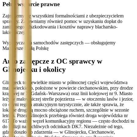
Pełne wsparcie prawne
Zajmujemy się wszystkimi formalnościami z ubezpieczycielem
sprawcy. Zapewniamy również pomoc w uzyskaniu dopłat do
zaniżonego odszkodowania i kosztów naprawy blacharsko-
lakierniczej.
Wypożyczalnia samochodów zastępczych — obsługujemy
Mazowsze i całą Polskę
Auto zastępcze z OC sprawcy w
Glinojecku i okolicy
Glinojeck to niewielkie miasto w północnej części województwa
mazowieckiego, położone w powiecie ciechanowskim, przy drodze
krajowej nr 7 (Gdańsk–Warszawa) oraz linii kolejowej nr 9. Miasto
leży w malowniczej strefie pojezierza — w otoczeniu lasów i jezior,
co czyni region atrakcyjnym turystycznie, ale także sprawia, że
lokalne drogi są mocno obciążone ruchem, szczególnie w sezonie
letnim. Przez Glinojeck przebiega również droga wojewódzka nr
617. To ważny węzeł komunikacyjny regionu — często dochodzi tu
do kolizji na ruchliwych odcinkach DK7. Niezależnie od tego,
gdzie doszło do zdarzenia — w Glinojecku, Ciechanowie,