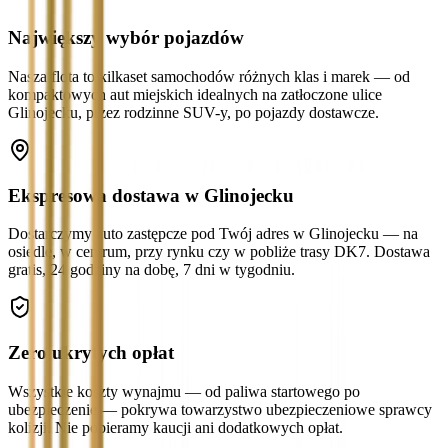
Największy wybór pojazdów
Nasza flota to kilkaset samochodów różnych klas i marek — od
kompaktowych aut miejskich idealnych na zatłoczone ulice
Glinojecku, przez rodzinne SUV-y, po pojazdy dostawcze.
Ekspresowa dostawa w Glinojecku
Dostarczymy auto zastępcze pod Twój adres w Glinojecku — na
osiedle, w centrum, przy rynku czy w pobliże trasy DK7. Dostawa
gratis, 24 godziny na dobę, 7 dni w tygodniu.
Zero ukrytych opłat
Wszystkie koszty wynajmu — od paliwa startowego po
ubezpieczenie — pokrywa towarzystwo ubezpieczeniowe sprawcy
kolizji. Nie pobieramy kaucji ani dodatkowych opłat.