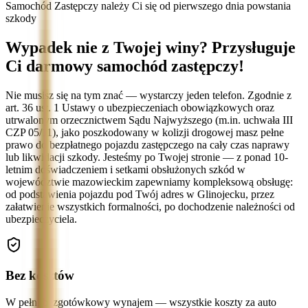
Samochód Zastępczy należy Ci się od pierwszego dnia powstania
szkody
Wypadek nie z Twojej winy? Przysługuje
Ci darmowy samochód zastępczy!
Nie musisz się na tym znać — wystarczy jeden telefon. Zgodnie z
art. 36 ust. 1 Ustawy o ubezpieczeniach obowiązkowych oraz
utrwalonym orzecznictwem Sądu Najwyższego (m.in. uchwała III
CZP 05/11), jako poszkodowany w kolizji drogowej masz pełne
prawo do bezpłatnego pojazdu zastępczego na cały czas naprawy
lub likwidacji szkody. Jesteśmy po Twojej stronie — z ponad 10-
letnim doświadczeniem i setkami obsłużonych szkód w
województwie mazowieckim zapewniamy kompleksową obsługę:
od podstawienia pojazdu pod Twój adres w Glinojecku, przez
załatwienie wszystkich formalności, po dochodzenie należności od
ubezpieczyciela.
Bez kosztów
W pełni bezgotówkowy wynajem — wszystkie koszty za auto