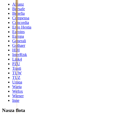
Allianz
Beesafe
Benefia
Compensa
Concordia
Ergo Hestia
Euroins
Europa
Generali
Gothaer
HDI
InterRisk
Link4
PZU
Trasti
TUW
TUZ
Uniqa
Warta
Wefox
Wiener
Inne
Nasza flota