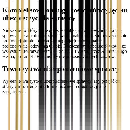
Kompleksowa obsługa roszczeń względem
ubezpieczyciela sprawcy
Nieważne, w którym towarzystwie ubezpieczeniowym ma polisę
sprawca — sami dochodzimy Twoich należności. Stoimy wyłącznie
po Twojej stronie, prowadząc negocjacje i ewentualne
postępowanie sądowe za Ciebie. Rozliczamy się bezgotówkowo ze
wszystkimi towarzystwami — od PZU i Warta, przez Allianz i Ergo
Hestia, po Link4 i Euroins. Ty nie ponosisz żadnych kosztów.
Towarzystwa ubezpieczeniowe sprawcy
Wybierz towarzystwo ubezpieczeniowe sprawcy, aby przejść do
strony z informacjami o formalnościach i organizacji auta
zastępczego.