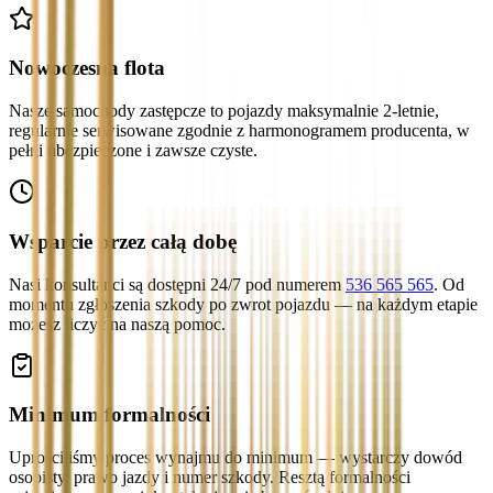
Nowoczesna flota
Nasze samochody zastępcze to pojazdy maksymalnie 2-letnie,
regularnie serwisowane zgodnie z harmonogramem producenta, w
pełni ubezpieczone i zawsze czyste.
Wsparcie przez całą dobę
Nasi konsultanci są dostępni 24/7 pod numerem
536 565 565
. Od
momentu zgłoszenia szkody po zwrot pojazdu — na każdym etapie
możesz liczyć na naszą pomoc.
Minimum formalności
Uprościliśmy proces wynajmu do minimum — wystarczy dowód
osobisty, prawo jazdy i numer szkody. Resztą formalności