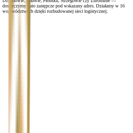
Działdowie, Mławie, Płońsku, Strzegowie czy Żurominie —
dostarczymy auto zastępcze pod wskazany adres. Działamy w 16
województwach dzięki rozbudowanej sieci logistycznej.