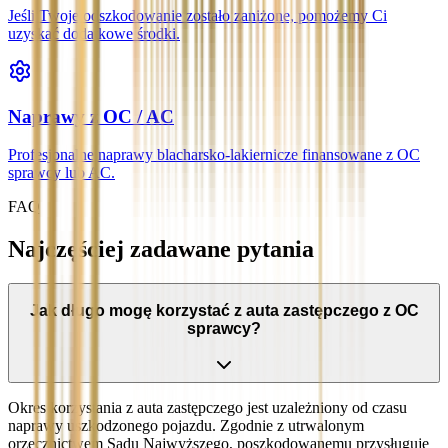
Jeśli Twoje odszkodowanie zostało zaniżone, pomożemy Ci
uzyskać dodatkowe środki.
Naprawy z OC / AC
Profesjonalne naprawy blacharsko-lakiernicze finansowane z OC
sprawcy lub AC.
FAQ
Najczęściej zadawane pytania
Jak długo mogę korzystać z auta zastępczego z OC
sprawcy?
Okres korzystania z auta zastępczego jest uzależniony od czasu
naprawy uszkodzonego pojazdu. Zgodnie z utrwalonym
orzecznictwem Sądu Najwyższego, poszkodowanemu przysługuje