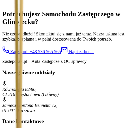
Potrzebujesz Samochodu Zastępczego
w
Glinojecku
?
Nie czekaj dłużej! Skontaktuj się z nami już teraz. Nasza usługa jest
szybka, bezpłatna i w pełni dostosowana do Twoich potrzeb.
Zadzwoń:
+48 536 565 565
Napisz do nas
Zastepczak.pl – Auta Zastępcze z OC sprawcy
Nasze główne oddziały
Równoległa 82/86,
42-216 Częstochowa
(Główny)
Jamesa Gordona Bennetta 12,
01-001 Warszawa
Dane kontaktowe