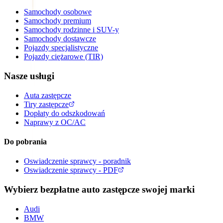
Samochody osobowe
Samochody premium
Samochody rodzinne i SUV-y
Samochody dostawcze
Pojazdy specjalistyczne
Pojazdy ciężarowe (TIR)
Nasze usługi
Auta zastępcze
Tiry zastępcze
Dopłaty do odszkodowań
Naprawy z OC/AC
Do pobrania
Oswiadczenie sprawcy - poradnik
Oswiadczenie sprawcy - PDF
Wybierz bezpłatne auto zastępcze swojej marki
Audi
BMW