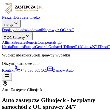
Nasza flota
Strefa wiedzy
Usługi
Dopłaty do odszkodowań
Naprawy z OC / AC
Z OC Sprawcy
Allianz
Beesafe
Benefia
Compensa
Ergo
Hestia
Euroins
Europa
Generali
Gothaer
HDI
InterRisk
Link4
PZU
Trasti
Wybierz ubezpieczyciela sprawcy wypadku
Otrzymaj darmowe auto
Kontakt
+48 536 565 565
Zamów Auto
Auta Zastępcze Glinojeck
Auto zastępcze Glinojeck - bezpłatny
samochód z OC sprawcy 24/7