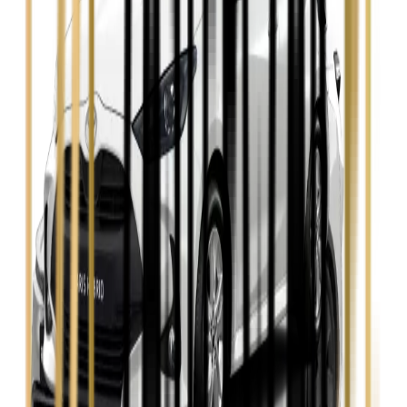
Opel Insignia
Zobacz
Seat Leon
Zobacz
Skoda Fabia
Zobacz
Skoda Kamiq
Zobacz
Skoda Octavia
Zobacz
Toyota Avensis
Zobacz