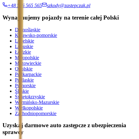
+48 536 565 565
szkody@zastepczak.pl
Wynajmujemy pojazdy na terenie całej Polski
Dolnośląskie
Kujawsko-pomorskie
Lubelskie
Lubuskie
Łódzkie
Małopolskie
Mazowieckie
Opolskie
Podkarpackie
Podlaskie
Pomorskie
Śląskie
Świętokrzyskie
Warmińsko-Mazurskie
Wielkopolskie
Zachodniopomorskie
Uzyskaj darmowe auto zastępcze z ubezpieczenia
sprawcy