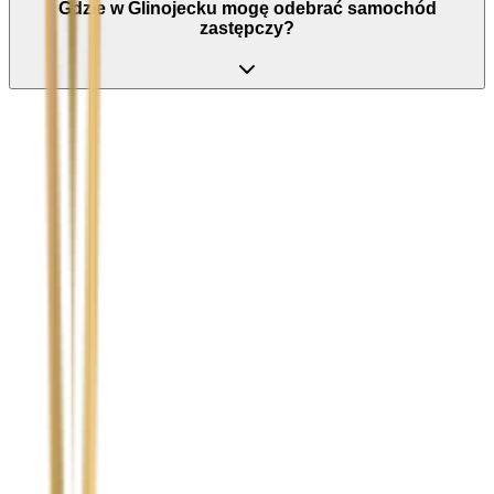
Gdzie w Glinojecku mogę odebrać samochód
zastępczy?
Nie wypełniaj tego pola
Imię i nazwisko / Firma
*
Numer telefonu
*
Marka i model uszkodzonego pojazdu
Ubezpieczyciel sprawcy