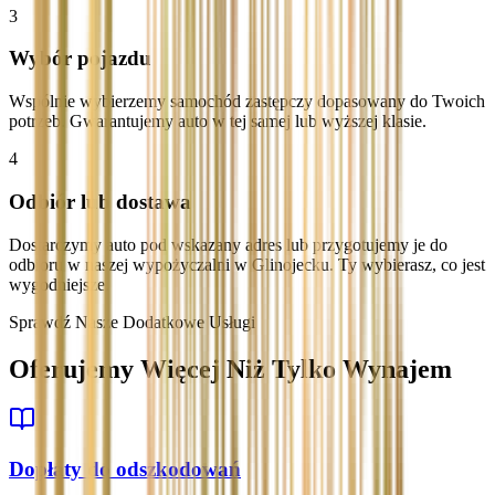
3
Wybór pojazdu
Wspólnie wybierzemy samochód zastępczy dopasowany do Twoich
potrzeb. Gwarantujemy auto w tej samej lub wyższej klasie.
4
Odbiór lub dostawa
Dostarczymy auto pod wskazany adres lub przygotujemy je do
odbioru w naszej wypożyczalni w Glinojecku. Ty wybierasz, co jest
wygodniejsze.
Sprawdź Nasze Dodatkowe Usługi
Oferujemy Więcej Niż Tylko Wynajem
Dopłaty do odszkodowań