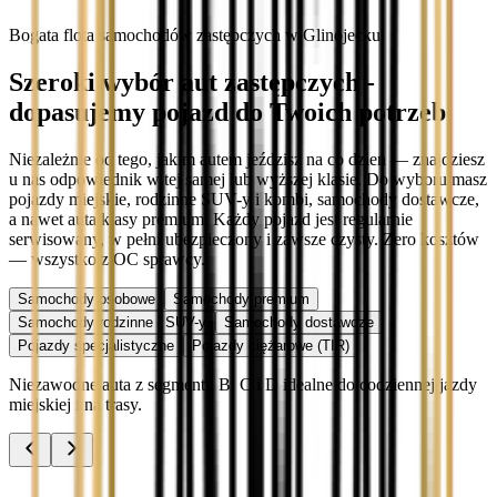
Bogata flota samochodów zastępczych w Glinojecku
Szeroki wybór aut zastępczych -
dopasujemy pojazd do Twoich potrzeb
Niezależnie od tego, jakim autem jeździsz na co dzień — znajdziesz
u nas odpowiednik w tej samej lub wyższej klasie. Do wyboru masz
pojazdy miejskie, rodzinne SUV-y i kombi, samochody dostawcze,
a nawet auta klasy premium. Każdy pojazd jest regularnie
serwisowany, w pełni ubezpieczony i zawsze czysty. Zero kosztów
— wszystko z OC sprawcy.
Samochody osobowe
Samochody premium
Samochody rodzinne i SUV-y
Samochody dostawcze
Pojazdy specjalistyczne
Pojazdy ciężarowe (TIR)
Niezawodne auta z segmentu B, C i D idealne do codziennej jazdy
miejskiej i na trasy.