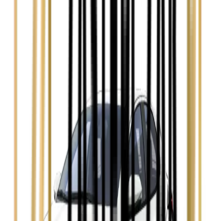
Audi A3
Zobacz
Audi A4
Zobacz
Ford Focus
Zobacz
Ford Mondeo
Zobacz
Hyundai i30
Zobacz
Opel Astra
Zobacz