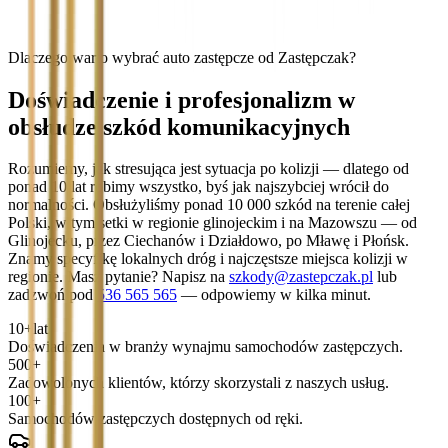
Dlaczego warto wybrać auto zastępcze od Zastępczak?
Doświadczenie i profesjonalizm w
obsłudze szkód komunikacyjnych
Rozumiemy, jak stresująca jest sytuacja po kolizji — dlatego od
ponad 10 lat robimy wszystko, byś jak najszybciej wrócił do
normalności. Obsłużyliśmy ponad 10 000 szkód na terenie całej
Polski, w tym setki w regionie glinojeckim i na Mazowszu — od
Glinojecku, przez Ciechanów i Działdowo, po Mławę i Płońsk.
Znamy specyfikę lokalnych dróg i najczęstsze miejsca kolizji w
regionie. Masz pytanie? Napisz na
szkody@zastepczak.pl
lub
zadzwoń pod
536 565 565
— odpowiemy w kilka minut.
10+
lat
Doświadczenia w branży wynajmu samochodów zastępczych.
500+
Zadowolonych klientów, którzy skorzystali z naszych usług.
100+
Samochodów zastępczych dostępnych od ręki.