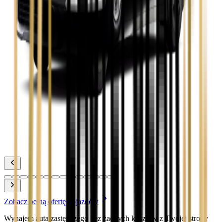
Toyota Camry
Zobacz
Toyota Corolla
Zobacz
Toyota Prius
Zobacz
Toyota Yaris
Zobacz
Zobacz pełną ofertę pojazdów
Wynajem auta zastępczego bez żadnych kosztów z Twojej strony