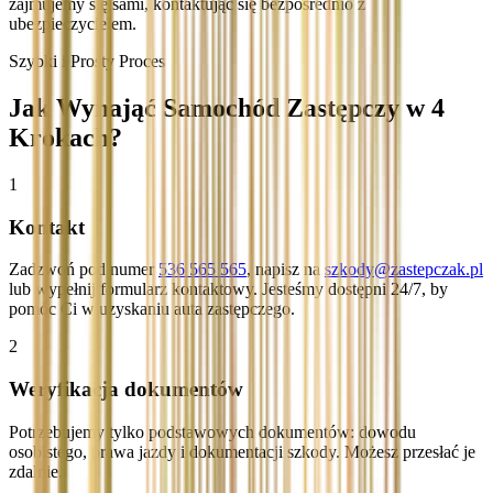
zajmujemy się sami, kontaktując się bezpośrednio z
ubezpieczycielem.
Szybki i Prosty Proces
Jak Wynająć Samochód Zastępczy w 4
Krokach?
1
Kontakt
Zadzwoń pod numer
536 565 565
, napisz na
szkody@zastepczak.pl
lub wypełnij formularz kontaktowy. Jesteśmy dostępni 24/7, by
pomóc Ci w uzyskaniu auta zastępczego.
2
Weryfikacja dokumentów
Potrzebujemy tylko podstawowych dokumentów: dowodu
osobistego, prawa jazdy i dokumentacji szkody. Możesz przesłać je
zdalnie.