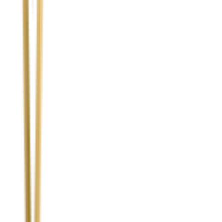
Temat
Treść wiadomości (opcjonalnie)
Wyrażam zgodę na przetwarzanie moich danych osobowych w
celu obsługi zapytania. Zobacz
Politykę Prywatności
.