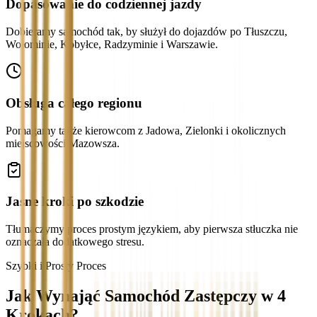
Dopasowanie do codziennej jazdy
Dobieramy samochód tak, by służył do dojazdów po Tłuszczu,
Wołominie, Kobyłce, Radzyminie i Warszawie.
Obsługa całego regionu
Pomagamy także kierowcom z Jadowa, Zielonki i okolicznych
miejscowości Mazowsza.
Jasne kroki po szkodzie
Tłumaczymy proces prostym językiem, aby pierwsza stłuczka nie
oznaczała dodatkowego stresu.
Szybki i Prosty Proces
Jak Wynająć Samochód Zastępczy w 4
Krokach?