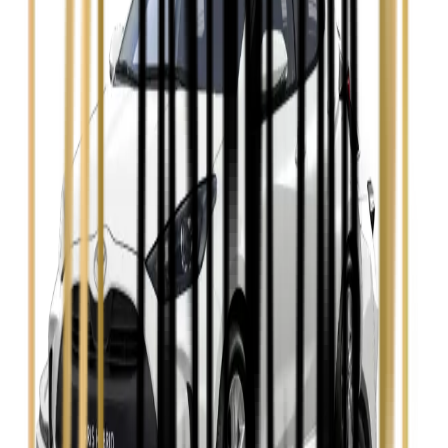
Zobacz
Opel Astra
Zobacz
Opel Insignia
Zobacz
Seat Leon
Zobacz
Skoda Fabia
Zobacz
Skoda Kamiq
Zobacz