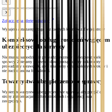
Zobacz pełną ofertę pojazdów
Wynajem auta zastępczego bez żadnych kosztów z Twojej strony
Kompleksowa obsługa roszczeń względem
ubezpieczyciela sprawcy
Nie musisz samodzielnie prowadzić rozmów z ubezpieczycielem
sprawcy. Zbieramy potrzebne dane, porządkujemy dokumenty i
prowadzimy sprawę tak, abyś miał jasny obraz kolejnych kroków i
nie tracił czasu na formalności.
Towarzystwa ubezpieczeniowe sprawcy
Wybierz towarzystwo ubezpieczeniowe sprawcy, aby przejść do
strony z informacjami o formalnościach i organizacji auta
zastępczego.