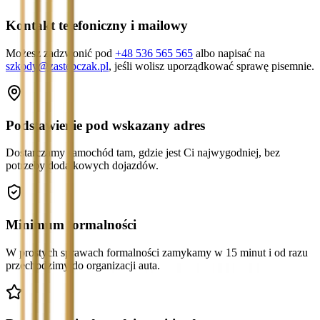
Kontakt telefoniczny i mailowy
Możesz zadzwonić pod
+48 536 565 565
albo napisać na
szkody@zastepczak.pl
, jeśli wolisz uporządkować sprawę pisemnie.
Podstawienie pod wskazany adres
Dostarczamy samochód tam, gdzie jest Ci najwygodniej, bez
potrzeby dodatkowych dojazdów.
Minimum formalności
W prostych sprawach formalności zamykamy w 15 minut i od razu
przechodzimy do organizacji auta.