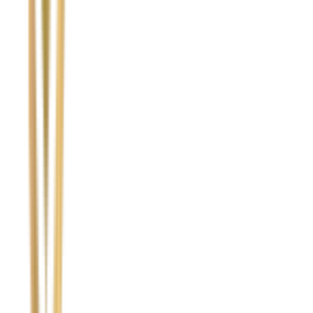
Imię i nazwisko / Firma
*
Numer telefonu
*
Marka i model uszkodzonego pojazdu
Ubezpieczyciel sprawcy