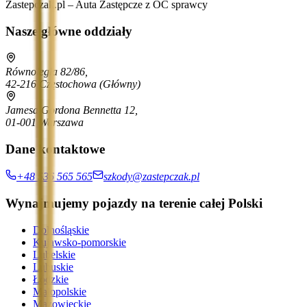
Zastepczak.pl – Auta Zastępcze z OC sprawcy
Nasze główne oddziały
Równoległa 82/86,
42-216 Częstochowa
(Główny)
Jamesa Gordona Bennetta 12,
01-001 Warszawa
Dane kontaktowe
+48 536 565 565
szkody@zastepczak.pl
Wynajmujemy pojazdy na terenie całej Polski
Dolnośląskie
Kujawsko-pomorskie
Lubelskie
Lubuskie
Łódzkie
Małopolskie
Mazowieckie