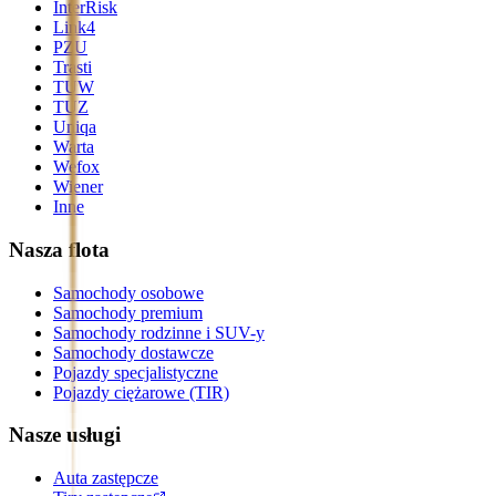
InterRisk
Link4
PZU
Trasti
TUW
TUZ
Uniqa
Warta
Wefox
Wiener
Inne
Nasza flota
Samochody osobowe
Samochody premium
Samochody rodzinne i SUV-y
Samochody dostawcze
Pojazdy specjalistyczne
Pojazdy ciężarowe (TIR)
Nasze usługi
Auta zastępcze