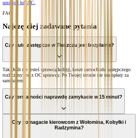
sprawcy lub AC.
FAQ
Najczęściej zadawane pytania
Czy auto zastępcze w Tłuszczu jest bezpłatne?
Tak. Jeśli nie jesteś sprawcą kolizji, koszt samochodu zastępczego
rozliczany jest z OC sprawcy. Po Twojej stronie nie ma opłaty za
sam najem.
Czy formalności naprawdę zamykacie w 15 minut?
Czy pomagacie kierowcom z Wołomina, Kobyłki i
Radzymina?