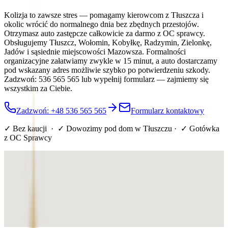
Kolizja to zawsze stres — pomagamy kierowcom z Tłuszcza i
okolic wrócić do normalnego dnia bez zbędnych przestojów.
Otrzymasz auto zastępcze całkowicie za darmo z OC sprawcy.
Obsługujemy Tłuszcz, Wołomin, Kobyłkę, Radzymin, Zielonkę,
Jadów i sąsiednie miejscowości Mazowsza. Formalności
organizacyjne załatwiamy zwykle w 15 minut, a auto dostarczamy
pod wskazany adres możliwie szybko po potwierdzeniu szkody.
Zadzwoń: 536 565 565 lub wypełnij formularz — zajmiemy się
wszystkim za Ciebie.
Zadzwoń: +48 536 565 565
Formularz kontaktowy
✓ Bez kaucji · ✓ Dowozimy pod dom
w Tłuszczu
· ✓ Gotówka
z OC Sprawcy