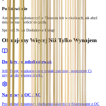
Podstawienie
Auto możemy dostarczyć w Tłuszczu lub w okolicach, tak abyś
mógł od razu wrócić do jazdy.
Sprawdź Nasze Dodatkowe Usługi
Oferujemy Więcej Niż Tylko Wynajem
Dopłaty do odszkodowań
Jeśli Twoje odszkodowanie zostało zaniżone, pomożemy Ci
uzyskać dodatkowe środki.
Naprawy z OC / AC
Profesjonalne naprawy blacharsko-lakiernicze finansowane z OC