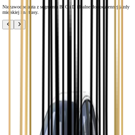
Niezawodne auta z segmentu B, C i D idealne do codziennej jazdy
miejskiej i na trasy.
Audi A3
Zobacz
Audi A4
Zobacz
Ford Focus
Zobacz
Ford Mondeo
Zobacz
Hyundai i30