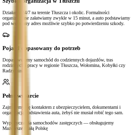
Szybka organizacja w Tłuszczu
Działamy 24/7 na terenie Tłuszcza i okolic. Formalności
organizacyjne załatwiamy zwykle w 15 minut, a auto podstawiamy
pod wskazany adres możliwie szybko po potwierdzeniu szkody.
Pojazd dopasowany do potrzeb
Dopasowujemy samochód do codziennych dojazdów, tras
rodzinnych i pracy w regionie Tłuszcza, Wołomina, Kobyłki czy
Radzymina.
Pełne wsparcie
Zajmujemy się kontaktem z ubezpieczycielem, dokumentami i
organizacją podstawienia auta, żebyś nie musiał robić tego sam.
Wypożyczalnia samochodów zastępczych — obsługujemy
Mazowsze i całą Polskę