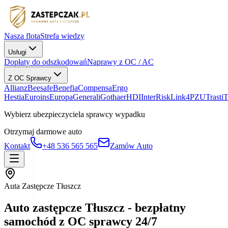
Nasza flota
Strefa wiedzy
Usługi
Dopłaty do odszkodowań
Naprawy z OC / AC
Z OC Sprawcy
Allianz
Beesafe
Benefia
Compensa
Ergo
Hestia
Euroins
Europa
Generali
Gothaer
HDI
InterRisk
Link4
PZU
Trasti
Wybierz ubezpieczyciela sprawcy wypadku
Otrzymaj darmowe auto
Kontakt
+48 536 565 565
Zamów Auto
Auta Zastępcze Tłuszcz
Auto zastępcze Tłuszcz - bezpłatny
samochód z OC sprawcy 24/7