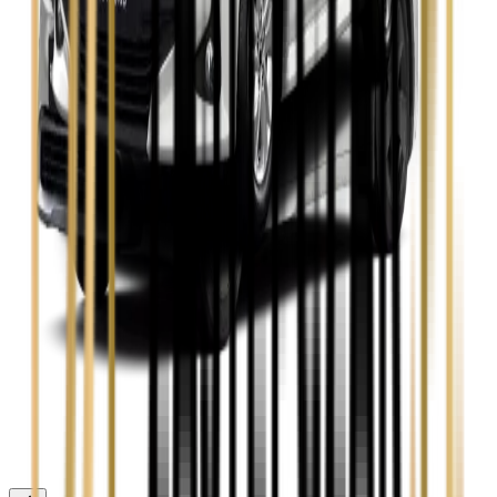
Skoda Octavia
Zobacz
Toyota Avensis
Zobacz
Toyota Camry
Zobacz
Toyota Corolla
Zobacz
Toyota Prius
Zobacz
Toyota Yaris
Zobacz