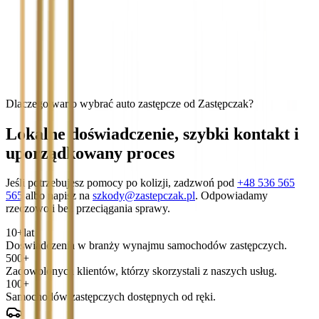
Dlaczego warto wybrać auto zastępcze od Zastępczak?
Lokalne doświadczenie, szybki kontakt i
uporządkowany proces
Jeśli potrzebujesz pomocy po kolizji, zadzwoń pod
+48 536 565
565
albo napisz na
szkody@zastepczak.pl
. Odpowiadamy
rzeczowo i bez przeciągania sprawy.
10+
lat
Doświadczenia w branży wynajmu samochodów zastępczych.
500+
Zadowolonych klientów, którzy skorzystali z naszych usług.
100+
Samochodów zastępczych dostępnych od ręki.