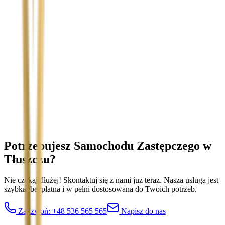
Temat
Treść wiadomości (opcjonalnie)
Wyrażam zgodę na przetwarzanie moich danych osobowych w
celu obsługi zapytania. Zobacz
Politykę Prywatności
.
Potrzebujesz Samochodu Zastępczego
w
Tłuszczu
?
Nie czekaj dłużej! Skontaktuj się z nami już teraz. Nasza usługa jest
szybka, bezpłatna i w pełni dostosowana do Twoich potrzeb.
Zadzwoń:
+48 536 565 565
Napisz do nas