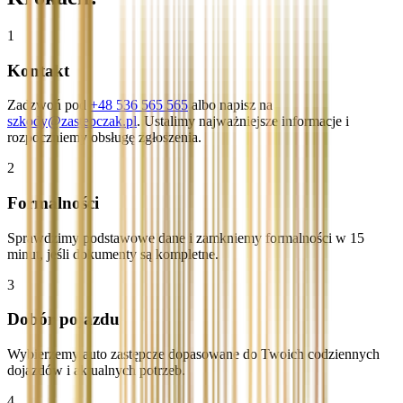
1
Kontakt
Zadzwoń pod
+48 536 565 565
albo napisz na
szkody@zastepczak.pl
. Ustalimy najważniejsze informacje i
rozpoczniemy obsługę zgłoszenia.
2
Formalności
Sprawdzimy podstawowe dane i zamkniemy formalności w 15
minut, jeśli dokumenty są kompletne.
3
Dobór pojazdu
Wybierzemy auto zastępcze dopasowane do Twoich codziennych
dojazdów i aktualnych potrzeb.
4