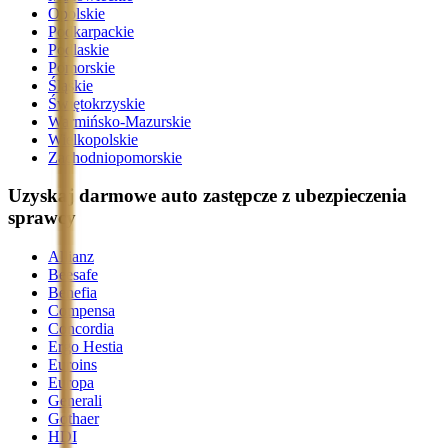
Opolskie
Podkarpackie
Podlaskie
Pomorskie
Śląskie
Świętokrzyskie
Warmińsko-Mazurskie
Wielkopolskie
Zachodniopomorskie
Uzyskaj darmowe auto zastępcze z ubezpieczenia
sprawcy
Allianz
Beesafe
Benefia
Compensa
Concordia
Ergo Hestia
Euroins
Europa
Generali
Gothaer
HDI