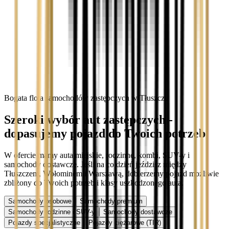
Bogata flota samochodów zastępczych w Tłuszczu
Szeroki wybór aut zastępczych -
dopasujemy pojazd do Twoich potrzeb
W ofercie mamy auta miejskie, rodzinne, kombi, SUV-y i
samochody dostawcze. Jeśli na co dzień jeździsz między
Tłuszczem, Wołominem i Warszawą, dobierzemy pojazd możliwie
zbliżony do Twoich potrzeb i klasy uszkodzonego auta.
Samochody osobowe
Samochody premium
Samochody rodzinne i SUV-y
Samochody dostawcze
Pojazdy specjalistyczne
Pojazdy ciężarowe (TIR)