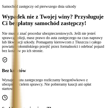
Samochód zastępczy od pierwszego dnia szkody
Wypadek nie z Twojej winy? Przysługuje
Ci bezpłatny samochód zastępczy!
Nie musisz znać procedur ubezpieczeniowych. Jeśli nie jesteś
sprawcą kolizji, masz prawo do auta zastępczego na czas naprawy
lub likwidacji szkody. Pomagamy kierowcom z Tłuszcza i całego
powiatu wołomińskiego przejść przez formalności i odebrać pojazd
bez kosztów po ich stronie.
Bez kosztów
Wynajem auta zastępczego rozliczamy bezgotówkowo z
ubezpieczycielem sprawcy. Nie pobieramy kaucji ani opłat
startowych.