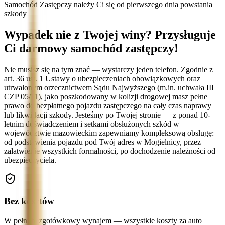
Samochód Zastępczy należy Ci się od pierwszego dnia powstania
szkody
Wypadek nie z Twojej winy? Przysługuje
Ci darmowy samochód zastępczy!
Nie musisz się na tym znać — wystarczy jeden telefon. Zgodnie z
art. 36 ust. 1 Ustawy o ubezpieczeniach obowiązkowych oraz
utrwalonym orzecznictwem Sądu Najwyższego (m.in. uchwała III
CZP 05/11), jako poszkodowany w kolizji drogowej masz pełne
prawo do bezpłatnego pojazdu zastępczego na cały czas naprawy
lub likwidacji szkody. Jesteśmy po Twojej stronie — z ponad 10-
letnim doświadczeniem i setkami obsłużonych szkód w
województwie mazowieckim zapewniamy kompleksową obsługę:
od podstawienia pojazdu pod Twój adres w Mogielnicy, przez
załatwienie wszystkich formalności, po dochodzenie należności od
ubezpieczyciela.
Bez kosztów
W pełni bezgotówkowy wynajem — wszystkie koszty za auto