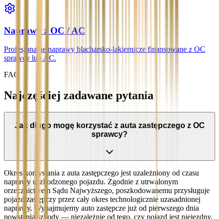
Naprawy z OC / AC
Profesjonalne naprawy blacharsko-lakiernicze finansowane z OC
sprawcy lub AC.
FAQ
Najczęściej zadawane pytania
Jak długo mogę korzystać z auta zastępczego z OC
sprawcy?
Okres korzystania z auta zastępczego jest uzależniony od czasu
naprawy uszkodzonego pojazdu. Zgodnie z utrwalonym
orzecznictwem Sądu Najwyższego, poszkodowanemu przysługuje
pojazd zastępczy przez cały okres technologicznie uzasadnionej
naprawy. Wynajmujemy auto zastępcze już od pierwszego dnia
powstania szkody — niezależnie od tego, czy pojazd jest niejezdny,