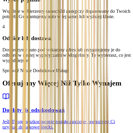
Wspólnie wybierzemy samochód zastępczy dopasowany do Twoich
potrzeb. Gwarantujemy auto w tej samej lub wyższej klasie.
4
Odbiór lub dostawa
Dostarczymy auto pod wskazany adres lub przygotujemy je do
odbioru w naszej wypożyczalni w Mogielnicy. Ty wybierasz, co jest
wygodniejsze.
Sprawdź Nasze Dodatkowe Usługi
Oferujemy Więcej Niż Tylko Wynajem
Dopłaty do odszkodowań
Jeśli Twoje odszkodowanie zostało zaniżone, pomożemy Ci
uzyskać dodatkowe środki.