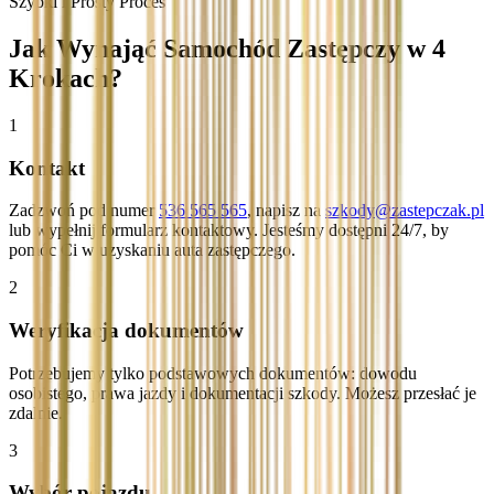
Szybki i Prosty Proces
Jak Wynająć Samochód Zastępczy w 4
Krokach?
1
Kontakt
Zadzwoń pod numer
536 565 565
, napisz na
szkody@zastepczak.pl
lub wypełnij formularz kontaktowy. Jesteśmy dostępni 24/7, by
pomóc Ci w uzyskaniu auta zastępczego.
2
Weryfikacja dokumentów
Potrzebujemy tylko podstawowych dokumentów: dowodu
osobistego, prawa jazdy i dokumentacji szkody. Możesz przesłać je
zdalnie.
3
Wybór pojazdu