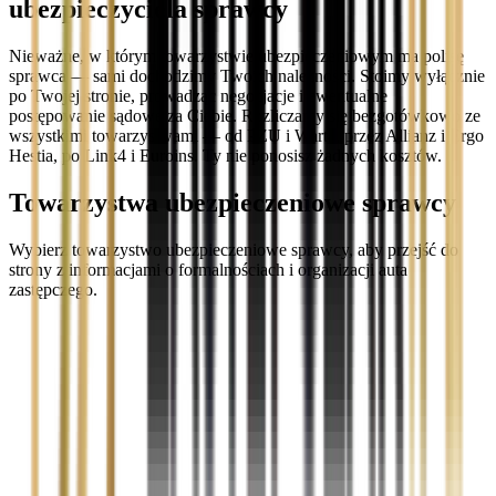
ubezpieczyciela sprawcy
Nieważne, w którym towarzystwie ubezpieczeniowym ma polisę
sprawca — sami dochodzimy Twoich należności. Stoimy wyłącznie
po Twojej stronie, prowadząc negocjacje i ewentualne
postępowanie sądowe za Ciebie. Rozliczamy się bezgotówkowo ze
wszystkimi towarzystwami — od PZU i Warta, przez Allianz i Ergo
Hestia, po Link4 i Euroins. Ty nie ponosisz żadnych kosztów.
Towarzystwa ubezpieczeniowe sprawcy
Wybierz towarzystwo ubezpieczeniowe sprawcy, aby przejść do
strony z informacjami o formalnościach i organizacji auta
zastępczego.