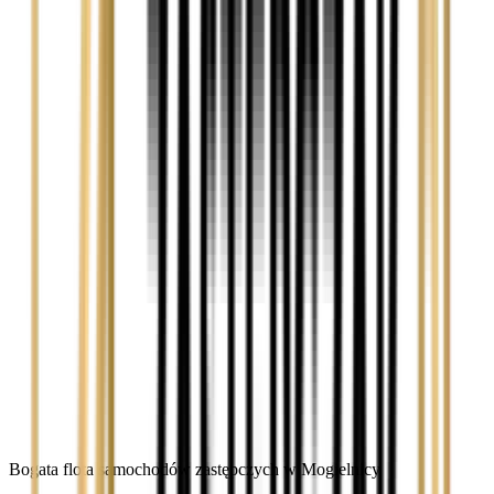
Bogata flota samochodów zastępczych w Mogielnicy