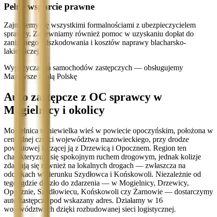
Pełne wsparcie prawne
Zajmujemy się wszystkimi formalnościami z ubezpieczycielem
sprawcy. Zapewniamy również pomoc w uzyskaniu dopłat do
zaniżonego odszkodowania i kosztów naprawy blacharsko-
lakierniczej.
Wypożyczalnia samochodów zastępczych — obsługujemy
Mazowsze i całą Polskę
Auto zastępcze z OC sprawcy w
Mogielnicy i okolicy
Mogielnica to niewielka wieś w powiecie opoczyńskim, położona w
centralnej części województwa mazowieckiego, przy drodze
powiatowej łączącej ją z Drzewicą i Opocznem. Region ten
charakteryzuje się spokojnym ruchem drogowym, jednak kolizje
zdarzają się również na lokalnych drogach — zwłaszcza na
odcinkach w kierunku Szydłowca i Końskowoli. Niezależnie od
tego, gdzie doszło do zdarzenia — w Mogielnicy, Drzewicy,
Opocznie, Szydłowiecu, Końskowoli czy Żarnowie — dostarczymy
auto zastępcze pod wskazany adres. Działamy w 16
województwach dzięki rozbudowanej sieci logistycznej.