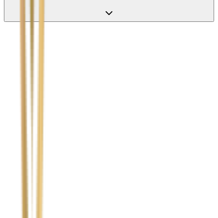
Nie wypełniaj tego pola
Imię i nazwisko / Firma
*
Numer telefonu
*
Marka i model uszkodzonego pojazdu
Ubezpieczyciel sprawcy