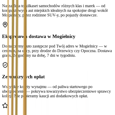
Nasza flota to kilkaset samochodów różnych klas i marek — od
kompaktowych aut miejskich idealnych na spokojne drogi wokół
Mogielnicy, przez rodzinne SUV-y, po pojazdy dostawcze.
Ekspresowa dostawa w Mogielnicy
Dostarczymy auto zastępcze pod Twój adres w Mogielnicy — w
centrum, na ulicy, przy drodze do Drzewicy czy Opoczna. Dostawa
gratis, 24 godziny na dobę, 7 dni w tygodniu.
Zero ukrytych opłat
Wszystkie koszty wynajmu — od paliwa startowego po
ubezpieczenie — pokrywa towarzystwo ubezpieczeniowe sprawcy
kolizji. Nie pobieramy kaucji ani dodatkowych opłat.