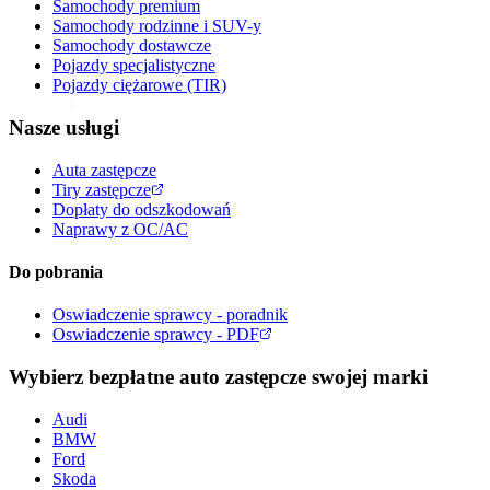
Samochody premium
Samochody rodzinne i SUV-y
Samochody dostawcze
Pojazdy specjalistyczne
Pojazdy ciężarowe (TIR)
Nasze usługi
Auta zastępcze
Tiry zastępcze
Dopłaty do odszkodowań
Naprawy z OC/AC
Do pobrania
Oswiadczenie sprawcy - poradnik
Oswiadczenie sprawcy - PDF
Wybierz bezpłatne auto zastępcze swojej marki
Audi
BMW
Ford
Skoda