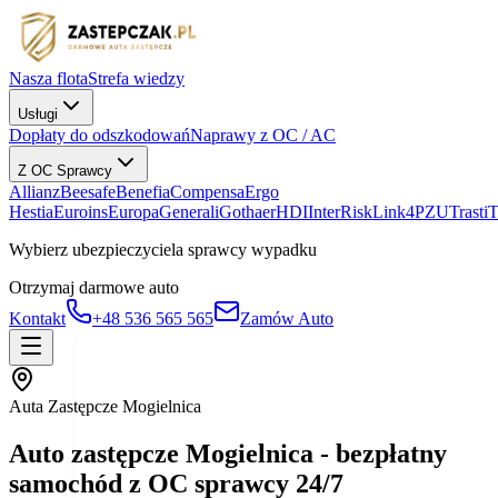
Nasza flota
Strefa wiedzy
Usługi
Dopłaty do odszkodowań
Naprawy z OC / AC
Z OC Sprawcy
Allianz
Beesafe
Benefia
Compensa
Ergo
Hestia
Euroins
Europa
Generali
Gothaer
HDI
InterRisk
Link4
PZU
Trasti
Wybierz ubezpieczyciela sprawcy wypadku
Otrzymaj darmowe auto
Kontakt
+48 536 565 565
Zamów Auto
Auta Zastępcze Mogielnica
Auto zastępcze Mogielnica - bezpłatny
samochód z OC sprawcy 24/7