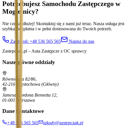
Potrzebujesz Samochodu Zastępczego
w
Mogielnicy
?
Nie czekaj dłużej! Skontaktuj się z nami już teraz. Nasza usługa jest
szybka, bezpłatna i w pełni dostosowana do Twoich potrzeb.
Zadzwoń:
+48 536 565 565
Napisz do nas
Zastepczak.pl – Auta Zastępcze z OC sprawcy
Nasze główne oddziały
Równoległa 82/86,
42-216 Częstochowa
(Główny)
Jamesa Gordona Bennetta 12,
01-001 Warszawa
Dane kontaktowe
+48 536 565 565
szkody@zastepczak.pl