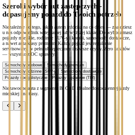
Szeroki wybór aut zastępczych -
dopasujemy pojazd do Twoich potrzeb
Niezależnie od tego, jakim autem jeździsz na co dzień — znajdziesz
u nas odpowiednik w tej samej lub wyższej klasie. Do wyboru masz
pojazdy miejskie, rodzinne SUV-y i kombi, samochody dostawcze,
a nawet auta klasy premium. Każdy pojazd jest regularnie
serwisowany, w pełni ubezpieczony i zawsze czysty. Zero kosztów
— wszystko z OC sprawcy.
Samochody osobowe
Samochody premium
Samochody rodzinne i SUV-y
Samochody dostawcze
Pojazdy specjalistyczne
Pojazdy ciężarowe (TIR)
Niezawodne auta z segmentu B, C i D idealne do codziennej jazdy
miejskiej i na trasy.
Audi A3
Zobacz