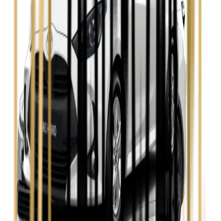
Zobacz
Seat Leon
Zobacz
Skoda Fabia
Zobacz
Skoda Kamiq
Zobacz
Skoda Octavia
Zobacz
Toyota Avensis
Zobacz
Toyota Camry