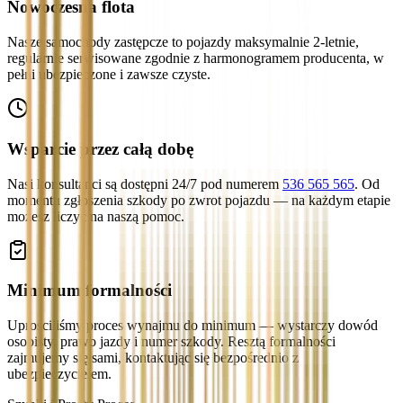
Nowoczesna flota
Nasze samochody zastępcze to pojazdy maksymalnie 2-letnie,
regularnie serwisowane zgodnie z harmonogramem producenta, w
pełni ubezpieczone i zawsze czyste.
Wsparcie przez całą dobę
Nasi konsultanci są dostępni 24/7 pod numerem
536 565 565
. Od
momentu zgłoszenia szkody po zwrot pojazdu — na każdym etapie
możesz liczyć na naszą pomoc.
Minimum formalności
Uprościliśmy proces wynajmu do minimum — wystarczy dowód
osobisty, prawo jazdy i numer szkody. Resztą formalności
zajmujemy się sami, kontaktując się bezpośrednio z
ubezpieczycielem.