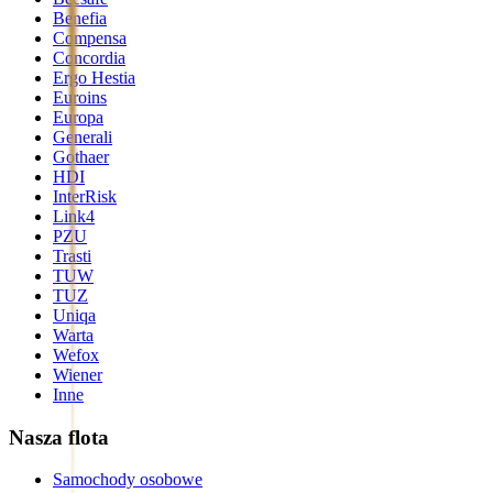
Benefia
Compensa
Concordia
Ergo Hestia
Euroins
Europa
Generali
Gothaer
HDI
InterRisk
Link4
PZU
Trasti
TUW
TUZ
Uniqa
Warta
Wefox
Wiener
Inne
Nasza flota
Samochody osobowe