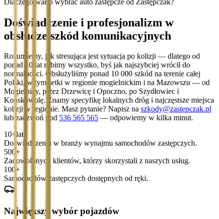
Dlaczego warto wybrać auto zastępcze od Zastępczak?
Doświadczenie i profesjonalizm w
obsłudze szkód komunikacyjnych
Rozumiemy, jak stresująca jest sytuacja po kolizji — dlatego od
ponad 10 lat robimy wszystko, byś jak najszybciej wrócił do
normalności. Obsłużyliśmy ponad 10 000 szkód na terenie całej
Polski, w tym setki w regionie mogielnickim i na Mazowszu — od
Mogielnicy, przez Drzewicę i Opoczno, po Szydłowiec i
Końskowolę. Znamy specyfikę lokalnych dróg i najczęstsze miejsca
kolizji w regionie. Masz pytanie? Napisz na
szkody@zastepczak.pl
lub zadzwoń pod
536 565 565
— odpowiemy w kilka minut.
10+
lat
Doświadczenia w branży wynajmu samochodów zastępczych.
500+
Zadowolonych klientów, którzy skorzystali z naszych usług.
100+
Samochodów zastępczych dostępnych od ręki.
Największy wybór pojazdów