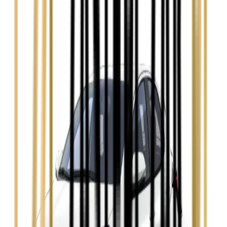
Audi A4
Zobacz
Ford Focus
Zobacz
Ford Mondeo
Zobacz
Hyundai i30
Zobacz
Opel Astra
Zobacz
Opel Insignia