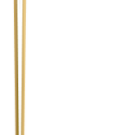
Temat
Treść wiadomości (opcjonalnie)
Wyrażam zgodę na przetwarzanie moich danych osobowych w
celu obsługi zapytania. Zobacz
Politykę Prywatności
.