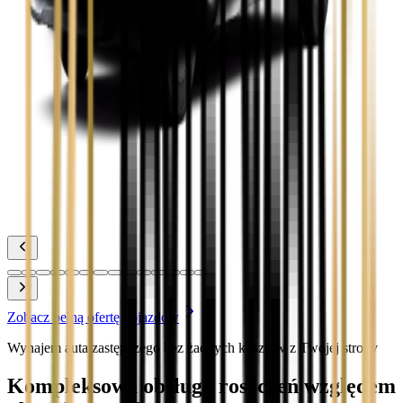
Zobacz
Toyota Corolla
Zobacz
Toyota Prius
Zobacz
Toyota Yaris
Zobacz
Zobacz pełną ofertę pojazdów
Wynajem auta zastępczego bez żadnych kosztów z Twojej strony
Kompleksowa obsługa roszczeń względem