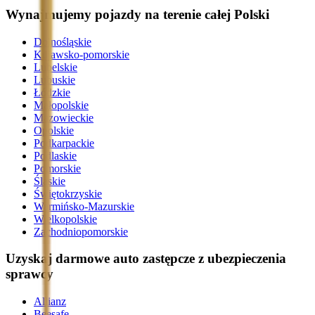
Wynajmujemy pojazdy na terenie całej Polski
Dolnośląskie
Kujawsko-pomorskie
Lubelskie
Lubuskie
Łódzkie
Małopolskie
Mazowieckie
Opolskie
Podkarpackie
Podlaskie
Pomorskie
Śląskie
Świętokrzyskie
Warmińsko-Mazurskie
Wielkopolskie
Zachodniopomorskie
Uzyskaj darmowe auto zastępcze z ubezpieczenia
sprawcy
Allianz
Beesafe