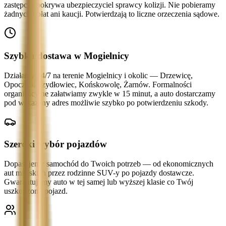
zastępcze pokrywa ubezpieczyciel sprawcy kolizji. Nie pobieramy
żadnych opłat ani kaucji. Potwierdzają to liczne orzeczenia sądowe.
Szybka dostawa w Mogielnicy
Działamy 24/7 na terenie Mogielnicy i okolic — Drzewicę,
Opoczno, Szydłowiec, Końskowolę, Żarnów. Formalności
organizacyjne załatwiamy zwykle w 15 minut, a auto dostarczamy
pod wskazany adres możliwie szybko po potwierdzeniu szkody.
Szeroki wybór pojazdów
Dopasujemy samochód do Twoich potrzeb — od ekonomicznych
aut miejskich przez rodzinne SUV-y po pojazdy dostawcze.
Gwarantujemy auto w tej samej lub wyższej klasie co Twój
uszkodzony pojazd.