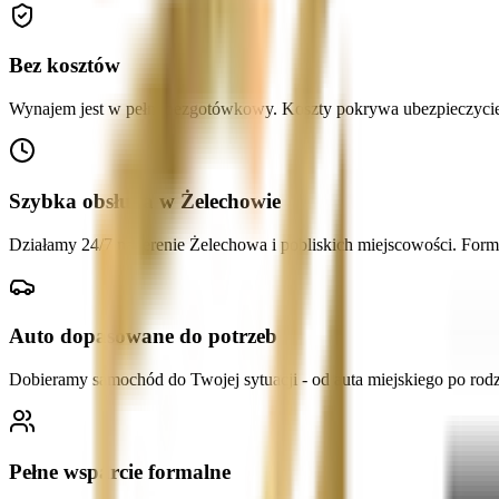
Bez kosztów
Wynajem jest w pełni bezgotówkowy. Koszty pokrywa ubezpieczyciel sp
Szybka obsługa w Żelechowie
Działamy 24/7 na terenie Żelechowa i pobliskich miejscowości. For
Auto dopasowane do potrzeb
Dobieramy samochód do Twojej sytuacji - od auta miejskiego po ro
Pełne wsparcie formalne