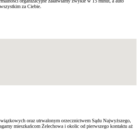
malności organizacyjne załatwiamy zwykle w 15 minut, a auto
wszystkim za Ciebie.
 obowiązkowych oraz utrwalonym orzecznictwem Sądu Najwyższego,
magamy mieszkańcom Żelechowa i okolic od pierwszego kontaktu aż