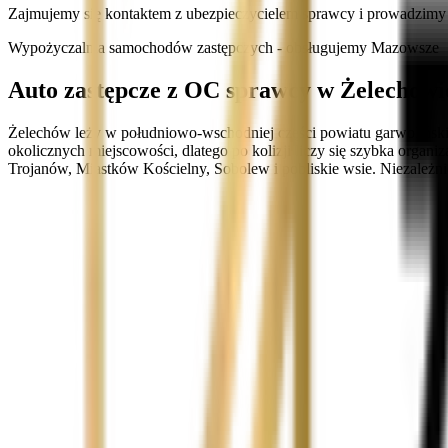
Zajmujemy się kontaktem z ubezpieczycielem sprawcy i prowadzimy sp
Wypożyczalnia samochodów zastępczych - obsługujemy Mazowsze
Auto zastępcze z OC sprawcy w Żelechowie
Żelechów leży w południowo-wschodniej części powiatu garwolińskie
okolicznych miejscowości, dlatego po kolizji liczy się szybka orga
Trojanów, Miastków Kościelny, Sobolew i pobliskie wsie. Niezależni