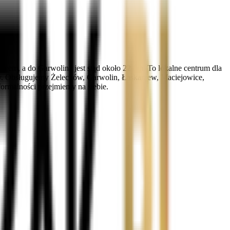
wem, a do Garwolina jest stąd około 22 km. To lokalne centrum dla
miny. Obsługujemy Żelechów, Garwolin, Łaskarzew, Maciejowice,
ormalności przejmiemy na siebie.