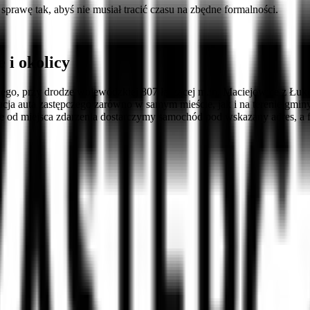
rawę tak, abyś nie musiał tracić czasu na zbędne formalności.
 i okolicy
go, przy drodze wojewódzkiej 807 łączącej m.in. Maciejowice z Łuko
nizacja auta zastępczego zarówno w samym mieście, jak i na terenie g
e od miejsca zdarzenia dostarczymy samochód pod wskazany adres, a f