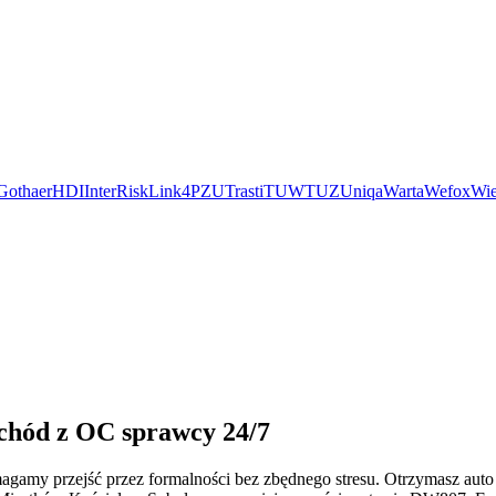
Gothaer
HDI
InterRisk
Link4
PZU
Trasti
TUW
TUZ
Uniqa
Warta
Wefox
Wie
ochód z OC sprawcy 24/7
omagamy przejść przez formalności bez zbędnego stresu. Otrzymasz au