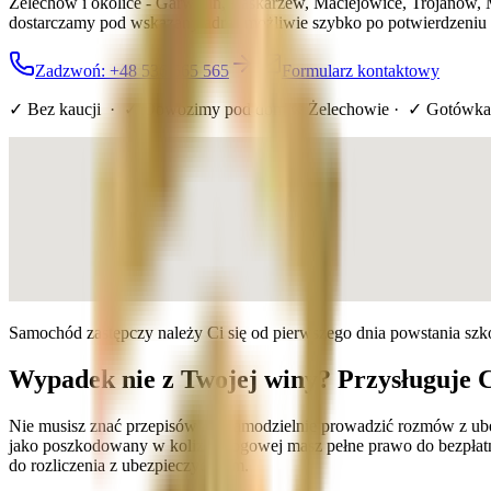
Żelechów i okolice - Garwolin, Łaskarzew, Maciejowice, Trojanów,
dostarczamy pod wskazany adres możliwie szybko po potwierdzeniu s
Zadzwoń: +48 536 565 565
Formularz kontaktowy
✓ Bez kaucji · ✓ Dowozimy pod dom
w Żelechowie
· ✓ Gotówka
Samochód zastępczy należy Ci się od pierwszego dnia powstania sz
Wypadek nie z Twojej winy? Przysługuje 
Nie musisz znać przepisów ani samodzielnie prowadzić rozmów z ub
jako poszkodowany w kolizji drogowej masz pełne prawo do bezpłat
do rozliczenia z ubezpieczycielem.