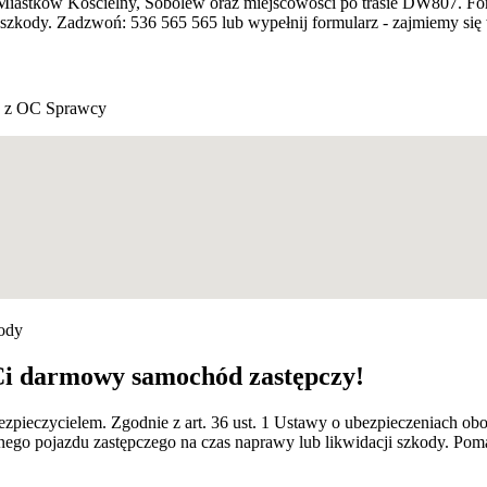
 Miastków Kościelny, Sobolew oraz miejscowości po trasie DW807. For
zkody. Zadzwoń: 536 565 565 lub wypełnij formularz - zajmiemy się 
 z OC Sprawcy
kody
Ci darmowy samochód zastępczy!
ezpieczycielem. Zgodnie z art. 36 ust. 1 Ustawy o ubezpieczeniach
nego pojazdu zastępczego na czas naprawy lub likwidacji szkody. Po