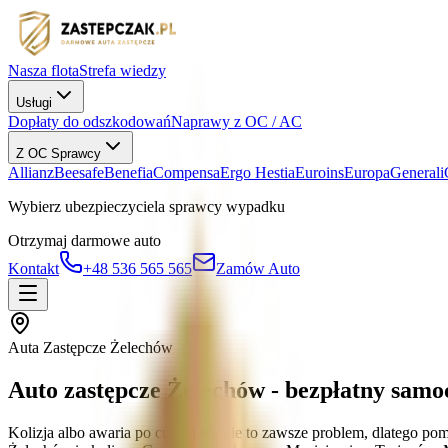
Nasza flota
Strefa wiedzy
Usługi
Dopłaty do odszkodowań
Naprawy z OC / AC
Z OC Sprawcy
Allianz
Beesafe
Benefia
Compensa
Ergo Hestia
Euroins
Europa
Generali
Wybierz ubezpieczyciela sprawcy wypadku
Otrzymaj darmowe auto
Kontakt
+48 536 565 565
Zamów Auto
Auta Zastępcze Żelechów
Auto zastępcze Żelechów - bezpłatny sam
Kolizja albo awaria po cudzej stronie to zawsze problem, dlatego p