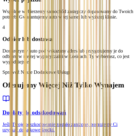
Wspólnie wybierzemy samochód zastępczy dopasowany do Twoich
potrzeb. Gwarantujemy auto w tej samej lub wyższej klasie.
4
Odbiór lub dostawa
Dostarczymy auto pod wskazany adres lub przygotujemy je do
odbioru w naszej wypożyczalni w Łosicach. Ty wybierasz, co jest
wygodniejsze.
Sprawdź Nasze Dodatkowe Usługi
Oferujemy Więcej Niż Tylko Wynajem
Dopłaty do odszkodowań
Jeśli Twoje odszkodowanie zostało zaniżone, pomożemy Ci
uzyskać dodatkowe środki.