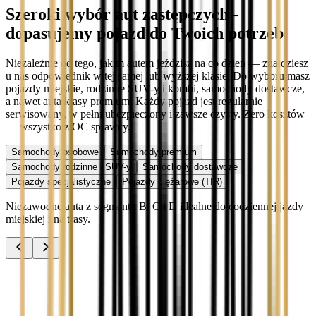
Szeroki wybór aut zastępczych -
dopasujemy pojazd do Twoich potrzeb
Niezależnie od tego, jakim autem jeździsz na co dzień — znajdziesz
u nas odpowiednik w tej samej lub wyższej klasie. Do wyboru masz
pojazdy miejskie, rodzinne SUV-y i kombi, samochody dostawcze,
a nawet auta klasy premium. Każdy pojazd jest regularnie
serwisowany, w pełni ubezpieczony i zawsze czysty. Zero kosztów
— wszystko z OC sprawcy.
Samochody osobowe
Samochody premium
Samochody rodzinne i SUV-y
Samochody dostawcze
Pojazdy specjalistyczne
Pojazdy ciężarowe (TIR)
Niezawodne auta z segmentu B, C i D idealne do codziennej jazdy
miejskiej i na trasy.
Audi A3
Zobacz