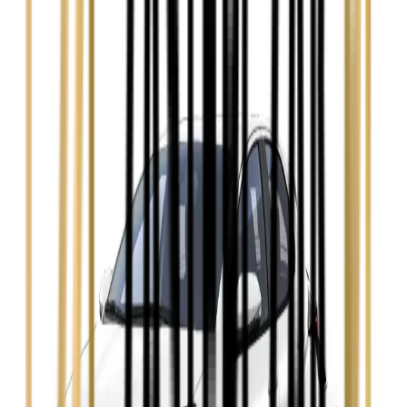
Audi A4
Zobacz
Ford Focus
Zobacz
Ford Mondeo
Zobacz
Hyundai i30
Zobacz
Opel Astra
Zobacz
Opel Insignia