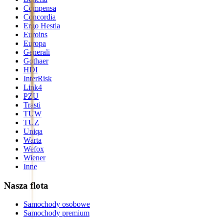
Compensa
Concordia
Ergo Hestia
Euroins
Europa
Generali
Gothaer
HDI
InterRisk
Link4
PZU
Trasti
TUW
TUZ
Uniqa
Warta
Wefox
Wiener
Inne
Nasza flota
Samochody osobowe
Samochody premium