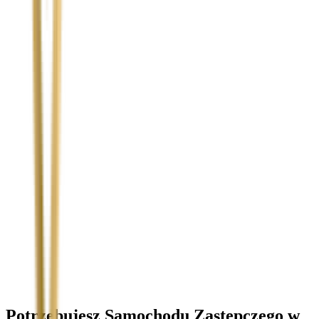
Temat
Treść wiadomości (opcjonalnie)
Wyrażam zgodę na przetwarzanie moich danych osobowych w
celu obsługi zapytania. Zobacz
Politykę Prywatności
.
Potrzebujesz Samochodu Zastępczego
w