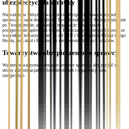
ubezpieczyciela sprawcy
Nieważne, w którym towarzystwie ubezpieczeniowym ma polisę
sprawca — sami dochodzimy Twoich należności. Stoimy wyłącznie
po Twojej stronie, prowadząc negocjacje i ewentualne
postępowanie sądowe za Ciebie. Rozliczamy się bezgotówkowo ze
wszystkimi towarzystwami — od PZU i Warta, przez Allianz i Ergo
Hestia, po Link4 i Euroins. Ty nie ponosisz żadnych kosztów.
Towarzystwa ubezpieczeniowe sprawcy
Wybierz towarzystwo ubezpieczeniowe sprawcy, aby przejść do
strony z informacjami o formalnościach i organizacji auta
zastępczego.