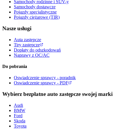
Samochody rodzinne i SUV-y
Samochody dostawcze
Pojazdy specjalistyczne
Pojazdy ciężarowe (TIR)
Nasze usługi
Auta zastępcze
Tiry zastępcze
Dopłaty do odszkodowań
Naprawy z OC/AC
Do pobrania
Oswiadczenie sprawcy - poradnik
Oswiadczenie sprawcy - PDF
Wybierz bezpłatne auto zastępcze swojej marki
Audi
BMW
Ford
Skoda
Toyota