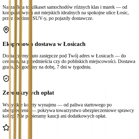
Nasza flota to kilkaset samochodów różnych klas i marek — od
kompaktowych aut miejskich idealnych na spokojne ulice Łosic,
przez rodzinne SUV-y, po pojazdy dostawcze.
Ekspresowa dostawa w Łosicach
Dostarczymy auto zastępcze pod Twój adres w Łosicach — do
centrum, na przedmieścia czy do pobliskich miejscowości. Dostawa
gratis, 24 godziny na dobę, 7 dni w tygodniu.
Zero ukrytych opłat
Wszystkie koszty wynajmu — od paliwa startowego po
ubezpieczenie — pokrywa towarzystwo ubezpieczeniowe sprawcy
kolizji. Nie pobieramy kaucji ani dodatkowych opłat.