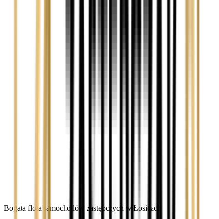
Bogata flota samochodów zastępczych w Łosicach