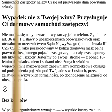
Samochód Zastępczy należy Ci się od pierwszego dnia powstania
szkody
Wypadek nie z Twojej winy? Przysługuje
Ci darmowy samochód zastępczy!
Nie musisz się na tym znać — wystarczy jeden telefon. Zgodnie z
art. 36 ust. 1 Ustawy o ubezpieczeniach obowiązkowych oraz
utrwalonym orzecznictwem Sądu Najwyższego (m.in. uchwała III
CZP 05/11), jako poszkodowany w kolizji drogowej masz pełne
prawo do bezpłatnego pojazdu zastępczego na cały czas naprawy
lub likwidacji szkody. Jesteśmy po Twojej stronie — z ponad 10-
letnim doświadczeniem i setkami obsłużonych szkód w
województwie mazowieckim zapewniamy kompleksową obsługę:
od podstawienia pojazdu pod Twój adres w Łosicach, przez
załatwienie wszystkich formalności, po dochodzenie należności od
ubezpieczyciela.
Bez kosztów
W pełni bezgotówkowy wynajem — wszystkie koszty za auto