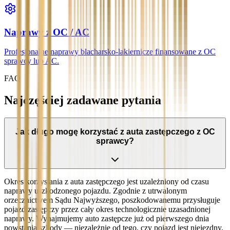
Naprawy z OC / AC
Profesjonalne naprawy blacharsko-lakiernicze finansowane z OC
sprawcy lub AC.
FAQ
Najczęściej zadawane pytania
Jak długo mogę korzystać z auta zastępczego z OC
sprawcy?
Okres korzystania z auta zastępczego jest uzależniony od czasu
naprawy uszkodzonego pojazdu. Zgodnie z utrwalonym
orzecznictwem Sądu Najwyższego, poszkodowanemu przysługuje
pojazd zastępczy przez cały okres technologicznie uzasadnionej
naprawy. Wynajmujemy auto zastępcze już od pierwszego dnia
powstania szkody — niezależnie od tego, czy pojazd jest niejezdny,