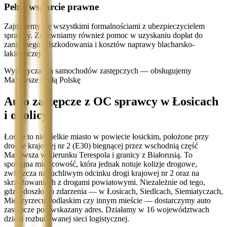
Pełne wsparcie prawne
Zajmujemy się wszystkimi formalnościami z ubezpieczycielem
sprawcy. Zapewniamy również pomoc w uzyskaniu dopłat do
zaniżonego odszkodowania i kosztów naprawy blacharsko-
lakierniczej.
Wypożyczalnia samochodów zastępczych — obsługujemy
Mazowsze i całą Polskę
Auto zastępcze z OC sprawcy w Łosicach
i okolicy
Łosice to niewielkie miasto w powiecie łosickim, położone przy
drodze krajowej nr 2 (E30) biegnącej przez wschodnią część
Mazowsza w kierunku Terespola i granicy z Białorusią. To
spokojna miejscowość, która jednak notuje kolizje drogowe,
zwłaszcza na ruchliwym odcinku drogi krajowej nr 2 oraz na
skrzyżowaniach z drogami powiatowymi. Niezależnie od tego,
gdzie doszło do zdarzenia — w Łosicach, Siedlcach, Siemiatyczach,
Międzyrzecu Podlaskim czy innym mieście — dostarczymy auto
zastępcze pod wskazany adres. Działamy w 16 województwach
dzięki rozbudowanej sieci logistycznej.