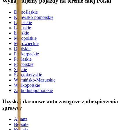
Wynajmujemy pojazdy na terenie całej Polski
Dolnośląskie
Kujawsko-pomorskie
Lubelskie
Lubuskie
Łódzkie
Małopolskie
Mazowieckie
Opolskie
Podkarpackie
Podlaskie
Pomorskie
Śląskie
Świętokrzyskie
Warmińsko-Mazurskie
Wielkopolskie
Zachodniopomorskie
Uzyskaj darmowe auto zastępcze z ubezpieczenia
sprawcy
Allianz
Beesafe
Benefia