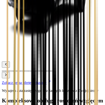
Zobacz
Toyota Corolla
Zobacz
Toyota Prius
Zobacz
Toyota Yaris
Zobacz
Zobacz pełną ofertę pojazdów
Wynajem auta zastępczego bez żadnych kosztów z Twojej strony
Kompleksowa obsługa roszczeń względem