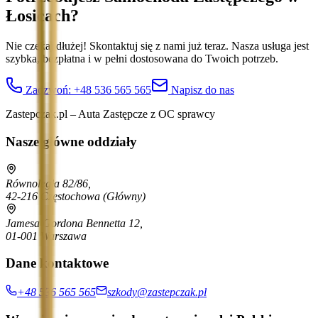
Łosicach
?
Nie czekaj dłużej! Skontaktuj się z nami już teraz. Nasza usługa jest
szybka, bezpłatna i w pełni dostosowana do Twoich potrzeb.
Zadzwoń:
+48 536 565 565
Napisz do nas
Zastepczak.pl – Auta Zastępcze z OC sprawcy
Nasze główne oddziały
Równoległa 82/86,
42-216 Częstochowa
(Główny)
Jamesa Gordona Bennetta 12,
01-001 Warszawa
Dane kontaktowe
+48 536 565 565
szkody@zastepczak.pl