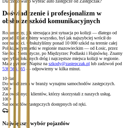
Dlaczego warto wybrać auto zastępcze od Zastępczak?
Doświadczenie i profesjonalizm w
obsłudze szkód komunikacyjnych
Rozumiemy, jak stresująca jest sytuacja po kolizji — dlatego od
ponad 10 lat robimy wszystko, byś jak najszybciej wrócił do
normalności. Obsłużyliśmy ponad 10 000 szkód na terenie całej
Polski, w tym setki w regionie mazowieckim — od Łosic, przez
Siedlce, Siemiatycze, po Międzyrzec Podlaski i Hajnówkę. Znamy
specyfikę lokalnych dróg i najczęstsze miejsca kolizji w regionie.
Masz pytanie? Napisz na
szkody@zastepczak.pl
lub zadzwoń pod
536 565 565
— odpowiemy w kilka minut.
10+
lat
Doświadczenia w branży wynajmu samochodów zastępczych.
500+
Zadowolonych klientów, którzy skorzystali z naszych usług.
100+
Samochodów zastępczych dostępnych od ręki.
Największy wybór pojazdów