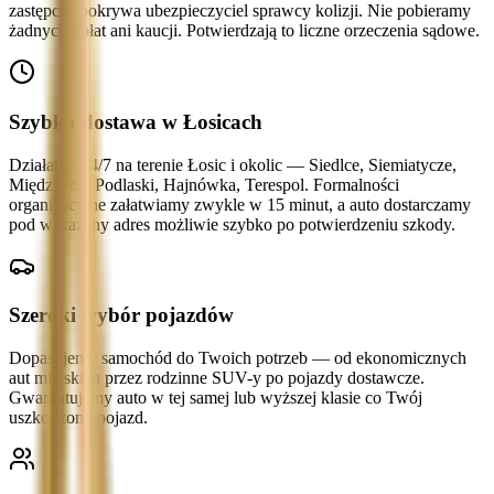
zastępcze pokrywa ubezpieczyciel sprawcy kolizji. Nie pobieramy
żadnych opłat ani kaucji. Potwierdzają to liczne orzeczenia sądowe.
Szybka dostawa w Łosicach
Działamy 24/7 na terenie Łosic i okolic — Siedlce, Siemiatycze,
Międzyrzec Podlaski, Hajnówka, Terespol. Formalności
organizacyjne załatwiamy zwykle w 15 minut, a auto dostarczamy
pod wskazany adres możliwie szybko po potwierdzeniu szkody.
Szeroki wybór pojazdów
Dopasujemy samochód do Twoich potrzeb — od ekonomicznych
aut miejskich przez rodzinne SUV-y po pojazdy dostawcze.
Gwarantujemy auto w tej samej lub wyższej klasie co Twój
uszkodzony pojazd.