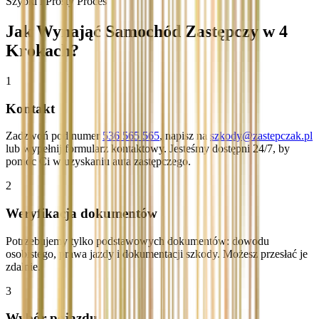
Szybki i Prosty Proces
Jak Wynająć Samochód Zastępczy w 4
Krokach?
1
Kontakt
Zadzwoń pod numer
536 565 565
, napisz na
szkody@zastepczak.pl
lub wypełnij formularz kontaktowy. Jesteśmy dostępni 24/7, by
pomóc Ci w uzyskaniu auta zastępczego.
2
Weryfikacja dokumentów
Potrzebujemy tylko podstawowych dokumentów: dowodu
osobistego, prawa jazdy i dokumentacji szkody. Możesz przesłać je
zdalnie.
3
Wybór pojazdu