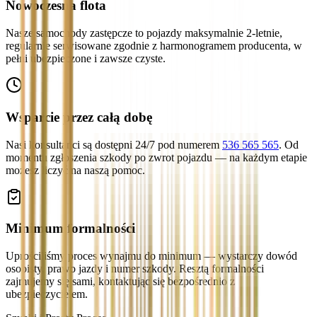
Nowoczesna flota
Nasze samochody zastępcze to pojazdy maksymalnie 2-letnie,
regularnie serwisowane zgodnie z harmonogramem producenta, w
pełni ubezpieczone i zawsze czyste.
Wsparcie przez całą dobę
Nasi konsultanci są dostępni 24/7 pod numerem
536 565 565
. Od
momentu zgłoszenia szkody po zwrot pojazdu — na każdym etapie
możesz liczyć na naszą pomoc.
Minimum formalności
Uprościliśmy proces wynajmu do minimum — wystarczy dowód
osobisty, prawo jazdy i numer szkody. Resztą formalności
zajmujemy się sami, kontaktując się bezpośrednio z
ubezpieczycielem.