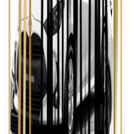
Zobacz
Seat Leon
Zobacz
Skoda Fabia
Zobacz
Skoda Kamiq
Zobacz
Skoda Octavia
Zobacz
Toyota Avensis
Zobacz
Toyota Camry