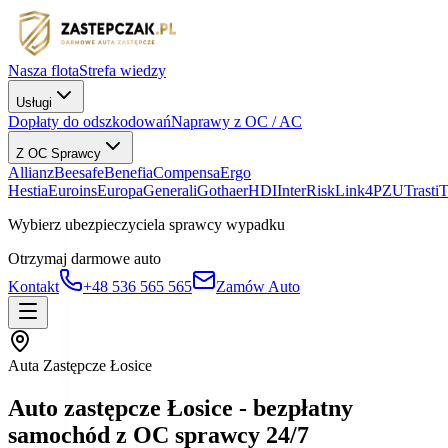
Nasza flota
Strefa wiedzy
Usługi
Dopłaty do odszkodowań
Naprawy z OC / AC
Z OC Sprawcy
Allianz
Beesafe
Benefia
Compensa
Ergo
Hestia
Euroins
Europa
Generali
Gothaer
HDI
InterRisk
Link4
PZU
Trasti
Wybierz ubezpieczyciela sprawcy wypadku
Otrzymaj darmowe auto
Kontakt
+48 536 565 565
Zamów Auto
Auta Zastępcze Łosice
Auto zastępcze Łosice - bezpłatny
samochód z OC sprawcy 24/7