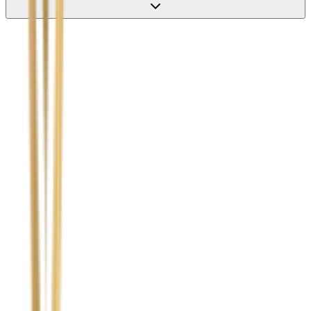
Nie wypełniaj tego pola
Imię i nazwisko / Firma
*
Numer telefonu
*
Marka i model uszkodzonego pojazdu
Ubezpieczyciel sprawcy